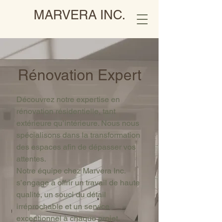
MARVERA INC.
Rénovation Expert
Découvrez notre expertise en
rénovation résidentielle, tant
extérieure qu’intérieure. Nous nous
spécialisons dans la transformation
des espaces afin de dépasser vos
attentes.
Notre équipe chez Marvera Inc.
s’engage à offrir un travail de haute
qualité, un souci du détail
irréprochable et un service
exceptionnel à chaque projet.