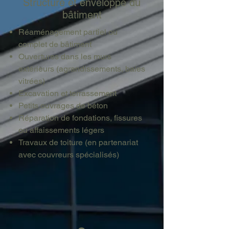
Structure et enveloppe du
bâtiment
Réaménagement partiel ou
complet de bâtiment
Ouvertures dans les murs
extérieurs (agrandissements, baies
vitrées)
Excavation et terrassement
Petits ouvrages de béton
Réparation de fondations, fissures
ou affaissements légers
Travaux de toiture (en partenariat
avec couvreurs spécialisés)