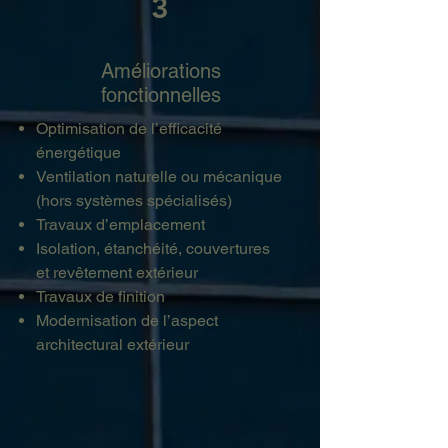
3
Améliorations
fonctionnelles
Optimisation de l’efficacité
énergétique
Ventilation naturelle ou mécanique
(hors systèmes spécialisés)
Travaux d’emplacement
Isolation, étanchéité, couvertures
et revêtement extérieur
Travaux de finition
Modernisation de l’aspect
architectural extérieur