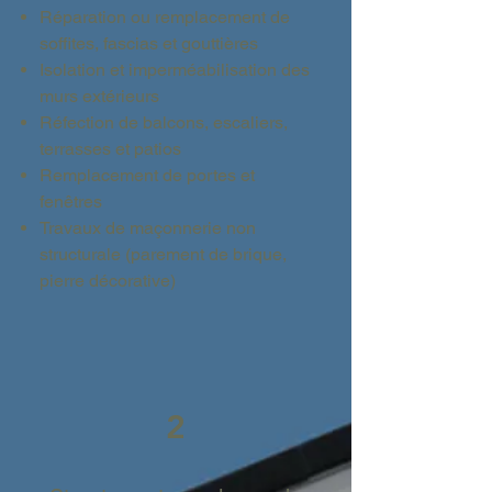
Réparation ou remplacement de
soffites, fascias et gouttières
Isolation et imperméabilisation des
murs extérieurs
Réfection de balcons, escaliers,
terrasses et patios
Remplacement de portes et
fenêtres
Travaux de maçonnerie non
structurale (parement de brique,
pierre décorative)
2